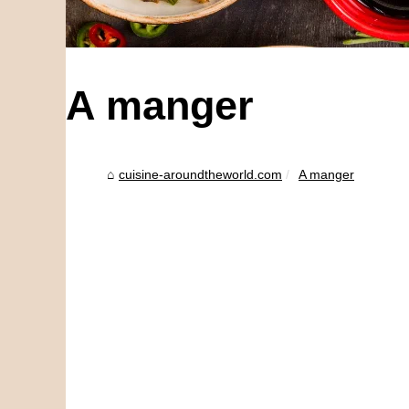
A manger
cuisine-aroundtheworld.com
A manger