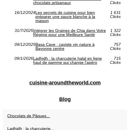
chocolats artisanaux
Clicks
16/12/2024
Les secrets de cuisine pour bien
1 631
préparer une sauce blanche à la
Clicks
maison
31/7/2025
Intégrer les Graines de Chia dans Votre
1 322
Régime pour une Meilleure Santé
Clicks
09/12/2025
Basa Cave : caviste vin nature à
757
Bayonne centre
Clicks
09/1/2026
Ladhidh : la charcuterie halal en ligne
715
haut de gamme qui change l’apéro
Clicks
cuisine-aroundtheworld.com
Blog
Chocolats de Pâques...
Ladhidh : la charcuterie...