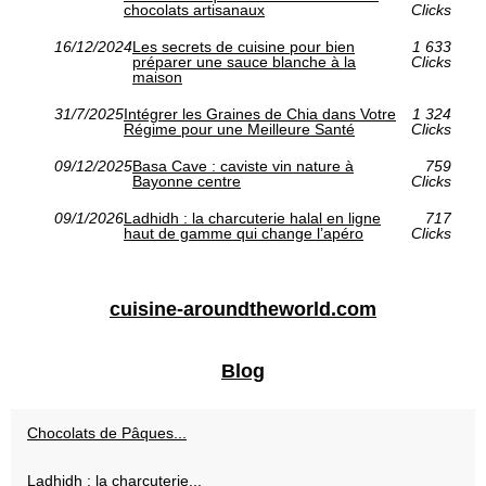
chocolats artisanaux
Clicks
16/12/2024
Les secrets de cuisine pour bien
1 633
préparer une sauce blanche à la
Clicks
maison
31/7/2025
Intégrer les Graines de Chia dans Votre
1 324
Régime pour une Meilleure Santé
Clicks
09/12/2025
Basa Cave : caviste vin nature à
759
Bayonne centre
Clicks
09/1/2026
Ladhidh : la charcuterie halal en ligne
717
haut de gamme qui change l’apéro
Clicks
cuisine-aroundtheworld.com
Blog
Chocolats de Pâques...
Ladhidh : la charcuterie...